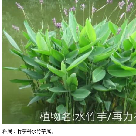
科属：竹芋科水竹芋属。