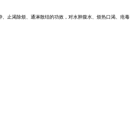
消肿、止渴除烦、通淋散结的功效，对水肿腹水、烦热口渴、疮毒