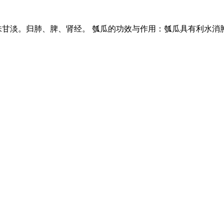
味甘淡。归肺、脾、肾经。 瓠瓜的功效与作用：瓠瓜具有利水