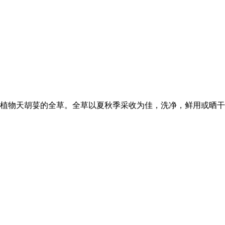
植物天胡荽的全草。全草以夏秋季采收为佳，洗净，鲜用或晒干