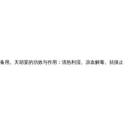
备用。天胡荽的功效与作用：清热利湿、凉血解毒、祛痰止