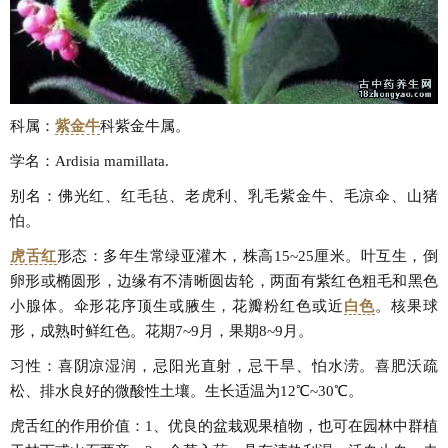
科属：
紫金牛
科紫金牛属。
学名：Ardisia mamillata.
别名：佛光红、红毛毡、老虎利、乳毛紫金牛、毛凉伞、山猪
怕。
虎舌红
形态：多年生常绿亚灌木，株高15~25厘米。叶互生，倒
卵形或椭圆形，边缘有不清晰圆齿轮，两面有紫红色粗毛和黑色
小腺体。伞形花序顶生或腋生，花瓣粉红色或近
白色
。核果球
形，成熟时鲜红色。花期7~9月，果期8~9月。
习性：喜阴凉湿润，忌阳光直射，忌干旱、怕水涝。喜肥沃疏
松、排水良好的微酸性土壤。生长适温为12℃~30℃。
虎舌红的作用价值：1、优良的盆栽观果植物，也可在园林中群植