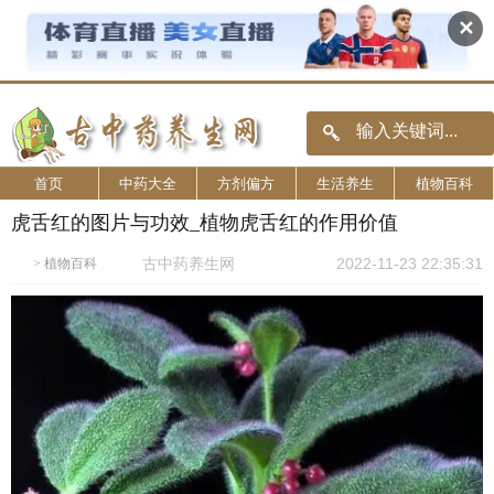
✕
首页
中药大全
方剂偏方
生活养生
植物百科
虎舌红的图片与功效_植物虎舌红的作用价值
古中药养生网
2022-11-23 22:35:31
>
植物百科