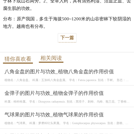
于林下或山石两旁。2、全草入药，具有清热利湿、活血止血、去
腐生肌的功效。
分布：原产我国，多生于海拔500~1200米的山谷密林下较阴湿的
地方。越南也有分布。
下一篇
相关阅读
猜你喜欢看
八角金盘的图片与功效_植物八角金盘的作用价值
植物名：八角金盘。 科属：五加科八角金盘属。 学名：Fatsia japonica. 别名：手树。 形态：常
绿
金弹子的图片与功效_植物金弹子的作用价值
科属：柿科柿属。 学名：Diospyros cathayensis. 别名：黑塔子、刺柿、乌柿、瓶兰花、丁香柿。
金
气球果的图片与功效_植物气球果的作用价值
植物名：气球果。 科属：萝摩科钉头果属。 学名：Gomphocarpus physocarpus. 别名：唐棉、风
船唐棉