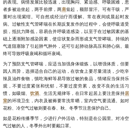
的表现。病情发展比较迅速，出现胸闷、紧迫感、呼吸困难，患
者多被迫坐起，两手前撑，两
肩
耸起，额部冒汗。可有干咳，严
重时出现紫绀。可自然或经治疗而缓解。常在夜间或晨起时发
病。过敏性支气管哮喘在长期反复发作的过程中，会使呼吸道受
损，抵抗力降低，容易合并呼吸道感染，以至于在过敏因素的基
础上逐渐附加感染因素，使症状复杂而形成支气管哮喘。持续的
气道阻塞除了引起肺气肿外，还可引起肺动脉高压和肺心病。最
终可导致呼吸衰竭和循环衰竭。
为了预防支气管哮喘，应适当加强身体锻炼，以增强体质，但要
因人而异，选择适合自己的运动，在饮食上要尽量清淡，少吃辛
辣及油炸食物，慎吃海鲜等易导致过敏的食品，情绪应当保持乐
观，不要过度紧张和忧郁，不要过度劳累，改变不良的生活习
惯，如吸烟、
饮酒
、生活无规律等，在日常起居上要注意保持
居
室
的环境卫生，内衣及被褥要常洗常晒，室内空气要流通。如对
花粉、冷空气过敏则要在春、秋、冬季节注意保护自己。
如是花粉传播季节，少进行户外活动，特别是在公园里。对冷空
气过敏的人，冬季外出时要戴口罩。