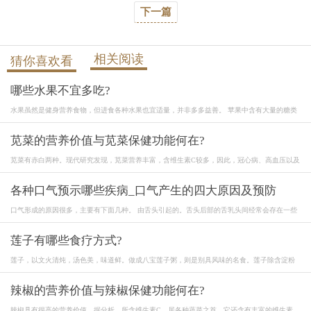
下一篇
相关阅读
猜你喜欢看
哪些水果不宜多吃?
水果虽然是健身营养食物，但进食各种水果也宜适量，并非多多益善。 苹果中含有大量的糖类
苋菜的营养价值与苋菜保健功能何在?
苋菜有赤白两种。现代研究发现，苋菜营养丰富，含维生素C较多，因此，冠心病、高血压以及
各种口气预示哪些疾病_口气产生的四大原因及预防
口气形成的原因很多，主要有下面几种。 由舌头引起的。舌头后部的舌乳头间经常会存在一些
莲子有哪些食疗方式?
莲子，以文火清炖，汤色美，味道鲜。做成八宝莲子粥，则是别具风味的名食。莲子除含淀粉
辣椒的营养价值与辣椒保健功能何在?
辣椒具有很高的营养价值。据分析，所含维生素C，居各种蔬菜之首。它还含有丰富的维生素