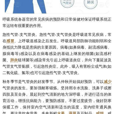
呼吸系统各器官的常见疾病的预防和日常保健对保证呼吸系统正
常运转有很重要的作用。
急性气管-支气管炎。急性气管-支气管炎是呼吸道常见疾病，常
在
感冒
、上呼吸道感染之后发生。呼吸道局部防御功能削弱和全
身抵抗力降低是患病的主要原因。病毒(如鼻病毒、副流感病毒、
腺病毒等)感染以及在病毒感染的基础上继发的细菌(如流感杆
菌、
肺炎
链球菌等)感染常先引起上呼吸道炎症，并向下蔓延波及
气管支气管黏膜，引起急性炎症。此外，吸入有害粉尘或气体(如
二氧化硫、氯等)也可引起急性气管-支气管炎。
秋冬季节是气管炎的好发季节。从仲秋开始搞好预防，可以
减少
气管炎的发生。要加强耐寒锻炼。坚持用冷水洗脸、洗鼻子或擦
四肢及至全身。晨起到空气清新的地方深呼吸，并进行适当的体
育活动，增强抗病能力，要预防感冒。不要过度疲劳，做好防寒
保暖工作，保持室内空气清新和适当的温度，室内经常通风换
气，要注意饮食营养。多食新鲜
水果
、
蔬菜
及豆制品。
戒烟
，戒