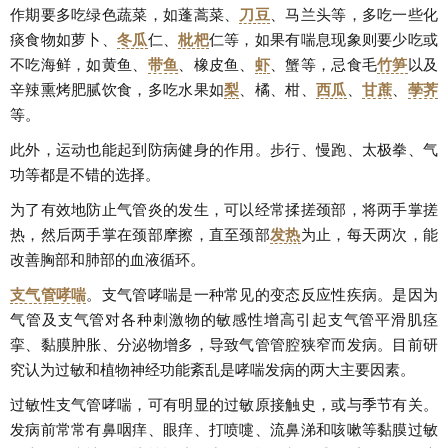
作期要多吃绿色蔬菜，如蓬蒿菜、
刀豆
、马兰头等，多吃一些化
痰食物如萝卜、
冬瓜
仁、
枇杷
仁等，如果有喘息现象则要少吃或
不吃海鲜，如黄鱼、
带鱼
、橡皮鱼、
虾
、蟹等，忌食毛
竹笋
以及
辛辣熏烤肥腻饮食，多吃水果如
梨
、橘、柑、
西瓜
、
甘蔗
、
荸荠
等。
此外，运动也能起到防病健身的作用。步行、慢跑、太极拳、气
功等都是不错的选择。
为了有效地防止气管炎的发生，可以经常揉搓颈部，将两手掌搓
热，然后两手掌在颈部摩擦，直至颈部
发热
为止，每天两次，能
改善胸部和肺部的血液循环。
支气管
哮喘
。支气管哮喘是一种常见的变态反应性疾病。是因为
气管及支气管对各种刺激物的敏感性增高引起支气管平滑肌痉
挛、黏膜肿胀、分泌物增多，导致气管管腔狭窄而发病。目前研
究认为过敏和植物神经功能紊乱是哮喘发病的两大主要因素。
过敏性支气管哮喘，可有明显的过敏原接触史，或与季节有关。
发病前常常有鼻咽痒、眼痒、打喷嚏、流鼻涕和咳嗽等黏膜过敏