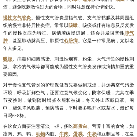
酒，避免吃刺激性过大的食物，同时注意保持心情愉快。
慢性支气管炎
。慢性支气管炎是指气管、支气管黏膜及其周围组
织的慢性非特异性炎症。常常以
咳嗽
、咳痰或伴有喘息及反复发
作的慢性炎症为特征。病情若缓慢进展，还会并发阻塞性
肺气
肿
，甚至肺动脉高压、肺原性
心脏病
。它是一种常见病，尤以老
年人多见。
吸烟
、病毒和细菌感染、刺激性烟雾、粉尘、大气污染的慢性刺
激、寒冷的气候等都可能成为慢性支气管炎发作或病情加重的重
要原因。
对于慢性支气管炎的护理保健首先要做到戒烟，并远离空气污染
环境，呼吸新鲜空气，还要注意气候变化，防寒保暖，尤其在季
节变换时，做到随时增减衣服和被褥，冬天外出应戴口罩、围
巾，避免阵风吹袭，预防感冒，平时要多喝开水或茶水，最好每
日喝6~8杯。
在饮食方面要注意清淡一些，多吃
高蛋白
、营养丰富的食物，如
瘦肉、鸡、鸭、
动物
内脏、
牛肉
、
蛋类
、
牛奶
和豆制品等，在发