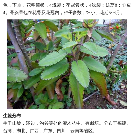
色，下垂，花萼筒状，4浅裂；花冠管状，4浅裂；雄蕊8；心皮
4。蓇葖果包在花萼及花冠内；种子多数，细小。花期5~6月。
生境分布
生于山坡，溪边，沟谷等处的灌木丛中。有栽培。分布于福建、
台湾、湖北、广西、广东、四川、云南等省区。