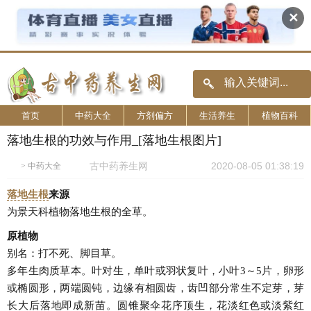
✕
首页
中药大全
方剂偏方
生活养生
植物百科
落地生根的功效与作用_[落地生根图片]
古中药养生网
2020-08-05 01:38:19
>
中药大全
落地生根
来源
为景天科植物落地生根的全草。
原植物
别名：打不死、脚目草。
多年生肉质草本。叶对生，单叶或羽状复叶，小叶3～5片，卵形
或椭圆形，两端圆钝，边缘有相圆齿，齿凹部分常生不定芽，芽
长大后落地即成新苗。圆锥聚伞花序顶生，花淡红色或淡紫红