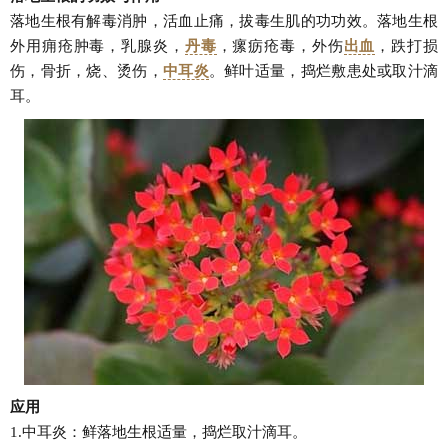
落地生根有解毒消肿，活血止痛，拔毒生肌的功功效。落地生根
外用痈疮肿毒，乳腺炎，
丹毒
，瘰疬疮毒，外伤
出血
，跌打损
伤，骨折，烧、烫伤，
中耳炎
。鲜叶适量，捣烂敷患处或取汁滴
耳。
应用
1.中耳炎：鲜落地生根适量，捣烂取汁滴耳。