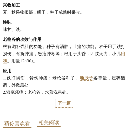
采收加工
夏、秋采收根部，晒干，种子成熟时采收。
性味
味甘、淡。
老枪谷的功效与作用
根有滋补强壮的功能。种子有消肿，止痛的功能。种子用于跌打
损伤，骨折肿痛，恶疮肿毒等；根用于头昏，四肢无力，小儿
疳
积
。用量12~30g。
应用
1.跌打损伤，骨伤肿痛：老枪谷种子、
地肤子
各等量，压碎醋
调，外敷患处。
2.漆疮瘙痒：老枪谷，水煎洗患处。
下一篇
相关阅读
猜你喜欢看