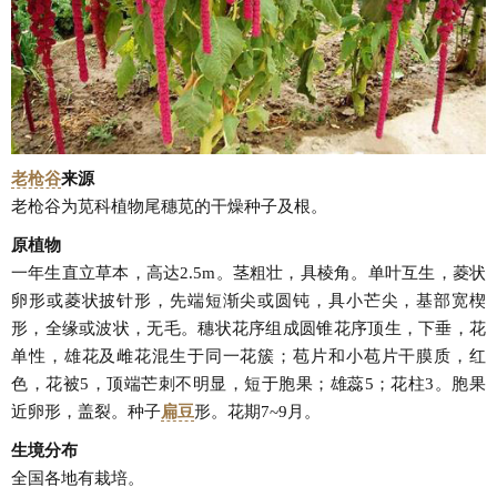
老枪谷
来源
老枪谷为苋科植物尾穗苋的干燥种子及根。
原植物
一年生直立草本，高达2.5m。茎粗壮，具棱角。单叶互生，菱状
卵形或菱状披针形，先端短渐尖或圆钝，具小芒尖，基部宽楔
形，全缘或波状，无毛。穗状花序组成圆锥花序顶生，下垂，花
单性，雄花及雌花混生于同一花簇；苞片和小苞片干膜质，红
色，花被5，顶端芒刺不明显，短于胞果；雄蕊5；花柱3。胞果
近卵形，盖裂。种子
扁豆
形。花期7~9月。
生境分布
全国各地有栽培。