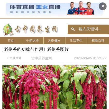
✕
首页
中药大全
方剂偏方
生活养生
植物百科
[老枪谷的功效与作用]_老枪谷图片
古中药养生网
2020-08-05 01:21:22
>
中药大全