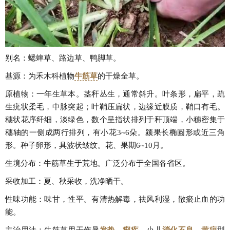
别名：蟋蟀草、路边草、鸭脚草。
基源：为禾木科植物
牛筋草
的干燥全草。
原植物：一年生草本。茎秆丛生，通常斜升。叶条形，扁平，疏
生疣状柔毛，中脉突起；叶鞘压扁状，边缘近膜质，鞘口有毛。
穗状花序纤细，淡绿色，数个呈指状排列于秆顶端，小穗密集于
穗轴的一侧成两行排列，有小花3~6朵。颍果长椭圆形或近三角
形。种子卵形，具波状皱纹。花、果期6~10月。
生境分布：牛筋草生于荒地。广泛分布于全国各省区。
采收加工：夏、秋采收，洗净晒干。
性味功能：味甘，性平。有清热解毒，祛风利湿，散瘀止血的功
能。