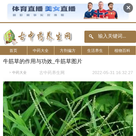
✕
首页
中药大全
方剂偏方
生活养生
植物百科
牛筋草的作用与功效_牛筋草图片
古中药养生网
2022-05-31 16:32:27
>
中药大全