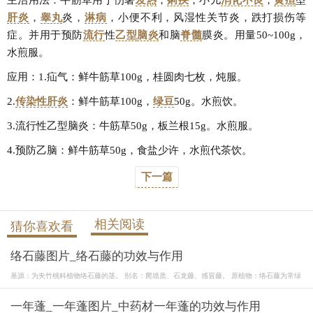
主治用法：牛筋草用于伤暑
发热
，
痢疾
，小儿
消化不良
，
黄疸
型
肝炎
，
睾丸
炎，
淋病
，小便不利，风湿性关节炎，跌打损伤等
症。并用于预防
流行
性
乙型
脑炎
和脑
脊髓
膜炎。用量50~100g，
水煎服。
应用：1.疝气：鲜牛筋草100g，桂圆肉七枚，炖服。
2.
传染性肝炎
：鲜牛筋草100g，
绿豆
50g。水煎饮。
3.流行性乙型脑炎：牛筋草50g，板兰根15g。水煎服。
4.预防乙脑：鲜牛筋草50g，食盐少许，水煎代茶饮。
下一篇
相关阅读
猜你喜欢看
络石藤图片_络石藤的功效与作用
基源：为夹竹桃科植物络石藤的茎。 别名：爬墙质、石龙藤、感冒藤。 原植物：络石藤为常绿
一年蓬_一年蓬图片_中药材一年蓬的功效与作用