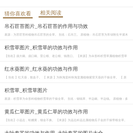
相关阅读
猜你喜欢看
吊石苣苔图片_吊石苣苔的作用与功效
基源：为苦苣苔科植物吊石苣苔的全草。 别名：石吊兰。 原植物：吊石苣苔为常绿附生半灌木
积雪草图片_积雪草的功效与作用
【别名】崩大碗、崩口碗、雷公根、老公根、钱凿口。 【来源】为伞形科积雪草属植物积雪草
红水葵图片_红水葵的功效与作用
【 别名 】红天葵，散血子。 【 来源 】为秋海棠科秋海棠属植物紫背天葵的干燥全草。 【 原
积雪草_积雪草图片
基源：积雪草为伞形科植物积雪草的干燥全草。 别名：铜钱草、半边碗、半边钱。 原植物：多
黄瓜仁草图片_黄瓜仁草的功效与作用
【别名】小远志，蛤乸黄，细金不换。 【来源】为远志科远志属植物瓜子金的干燥带根全草。