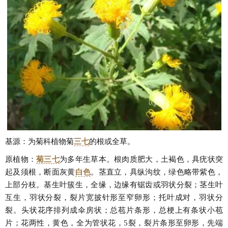
基源：为菊科植物菊
三七
的根或全草。
原植物：
菊三七
为多年生草本。根肉质肥大，土褐色，具疣状突
起及须根，断面灰黄
白色
。茎直立，具纵沟纹，绿色略带紫色，
上部分枝。基生叶簇生，全缘，边缘有锯齿或羽状分裂；茎生叶
互生，羽状分裂，裂片宽披针形至窄卵形；托叶成对，羽状分
裂。头状花序排列成伞房状；总苞片条形，总梗上有条状小苞
片；花两性，黄色，全为管状花，5裂，裂片条形至卵形，先端