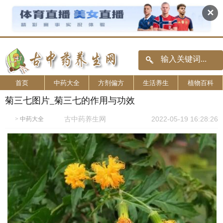
✕
首页
中药大全
方剂偏方
生活养生
植物百科
菊三七图片_菊三七的作用与功效
古中药养生网
2022-05-19 16:28:26
>
中药大全