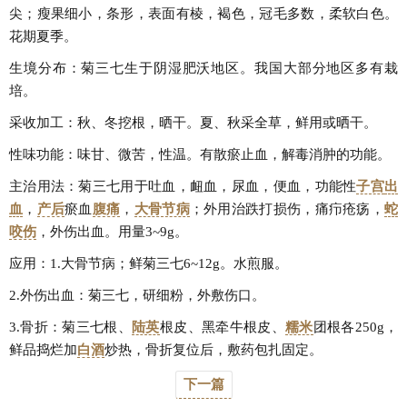
尖；瘦果细小，条形，表面有棱，褐色，冠毛多数，柔软白色。
花期夏季。
生境分布：菊三七生于阴湿肥沃地区。我国大部分地区多有栽
培。
采收加工：秋、冬挖根，晒干。夏、秋采全草，鲜用或晒干。
性味功能：味甘、微苦，性温。有散瘀止血，解毒消肿的功能。
主治用法：菊三七用于吐血，衄血，尿血，便血，功能性
子宫
出
血
，
产后
瘀血
腹痛
，
大骨节病
；外用治跌打损伤，痛疖疮疡，
蛇
咬伤
，外伤出血。用量3~9g。
应用：1.大骨节病；鲜菊三七6~12g。水煎服。
2.外伤出血：菊三七，研细粉，外敷伤口。
3.骨折：菊三七根、
陆英
根皮、黑牵牛根皮、
糯米
团根各250g，
鲜品捣烂加
白酒
炒热，骨折复位后，敷药包扎固定。
下一篇