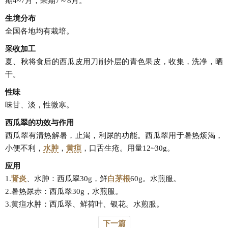
期4~7月，果期7～8月。
生境分布
全国各地均有栽培。
采收加工
夏、秋将食后的西瓜皮用刀削外层的青色果皮，收集，洗净，晒
干。
性味
味甘、淡，性微寒。
西瓜翠的功效与作用
西瓜翠有清热解暑，止渴，利尿的功能。西瓜翠用于暑热烦渴，
小便不利，
水肿
，
黄疸
，口舌生疮。用量12~30g。
应用
1.
肾炎
、水肿：西瓜翠30g，鲜
白茅根
60g。水煎服。
2.暑热尿赤：西瓜翠30g，水煎服。
3.黄疸水肿：西瓜翠、鲜荷叶、银花。水煎服。
下一篇