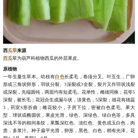
西
瓜翠
来源
西瓜
翠为葫芦科植物西瓜的外层果皮。
原植物
一年生蔓生草本。幼枝有
白色
长柔毛，卷须分叉。叶互生，广卵
形或三角状卵形，羽状分裂、3深裂或3全裂，裂片又作羽状浅裂
或深裂，先端圆钝，两面均有短柔毛。花单性，雌雄同株；花萼5
深裂，被长毛；花冠合生成漏斗状，淡黄色，5深裂；雄花有雄蕊
3，药室S形折曲；雌花较小，子房下位，密被白色柔毛。果大
型，球状或椭圆状，果皮光滑，绿色、深绿色、绿白色等，多具
深浅不等的相间条纹，果瓢深红色、淡红色、黄色或玉白色，肉
质，多浆汁。种子扁平光滑，卵形，黑色、白色，稍有光泽。花